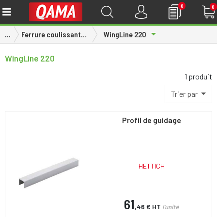
0
0
Toggle Dropdown
...
Ferrure coulissante et pliante
WingLine 220
WingLine 220
1 produit
Trier par
Profil de guidage
HETTICH
61
,46 €
HT
l'unité