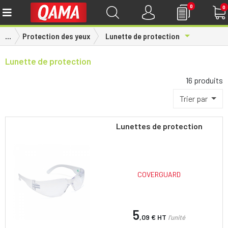
0
0
Toggle Drop
...
Protection des yeux
Lunette de protection
Lunette de protection
16 produits
Trier par
Lunettes de protection
COVERGUARD
5
,09 €
HT
l'unité