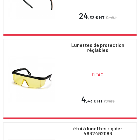
24
,32 €
HT
l'unité
Lunettes de protection
réglables
DIFAC
4
,43 €
HT
l'unité
étui à lunettes rigide-
4932492083