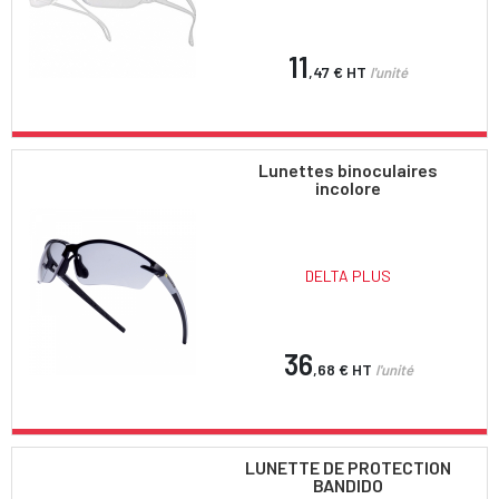
11
,47 €
HT
l'unité
Lunettes binoculaires
incolore
DELTA PLUS
36
,68 €
HT
l'unité
LUNETTE DE PROTECTION
BANDIDO