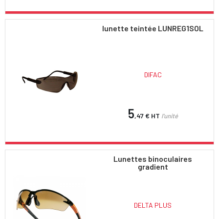
lunette teintée LUNREG1SOL
DIFAC
5
,47 €
HT
l'unité
Lunettes binoculaires
gradient
DELTA PLUS