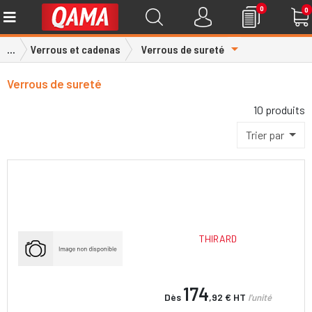
0
0
Toggle Dropdown
...
Verrous et cadenas
Verrous de sureté
Verrous de sureté
10 produits
Trier par
THIRARD
174
Dès
,92 €
HT
l'unité