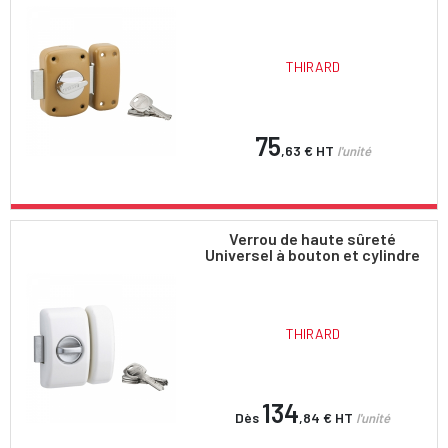
THIRARD
75
,63 €
HT
l'unité
Verrou de haute sûreté
Universel à bouton et cylindre
THIRARD
134
Dès
,84 €
HT
l'unité