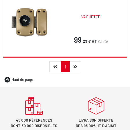
VACHETTE
99
,29 €
HT
l'unité
Précédent
(current)
Suivant
1
Haut de page
45 000 RÉFÉRENCES
LIVRAISON OFFERTE
DONT 30 000 DISPONIBLES
DÈS 95.00€ HT D'ACHAT