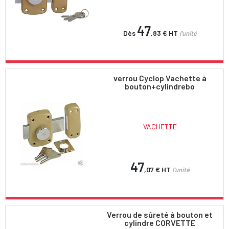
47
Dès
,83 €
HT
l'unité
verrou Cyclop Vachette à
bouton+cylindrebo
VACHETTE
47
,07 €
HT
l'unité
Verrou de sûreté à bouton et
cylindre CORVETTE