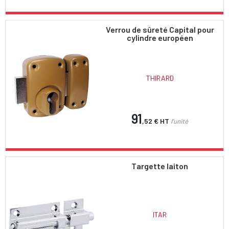
Verrou de sûreté Capital pour
cylindre européen
THIRARD
91
,52 €
HT
l'unité
Targette laiton
ITAR