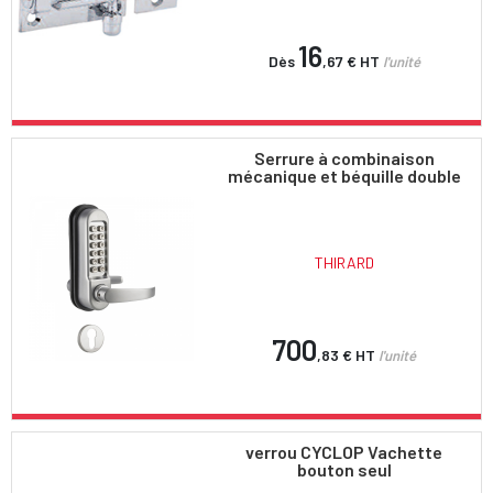
16
Dès
,67 €
HT
l'unité
Serrure à combinaison
mécanique et béquille double
THIRARD
700
,83 €
HT
l'unité
verrou CYCLOP Vachette
bouton seul