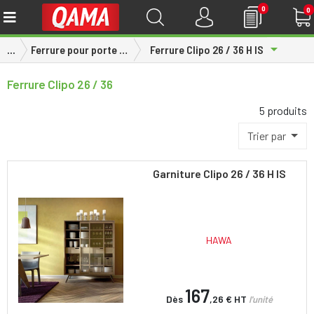
0
0
Toggle D
...
Ferrure pour porte bois
Ferrure Clipo 26 / 36 H IS
Ferrure Clipo 26 / 36
5 produits
Trier par
Garniture Clipo 26 / 36 H IS
HAWA
167
Dès
,26 €
HT
l'unité