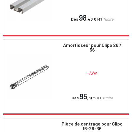
98
Dès
,46 €
HT
l'unité
Amortisseur pour Clipo 26 /
36
HAWA
95
Dès
,81 €
HT
l'unité
Pièce de centrage pour Clipo
16-26-36