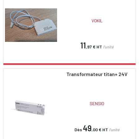
VOKIL
11
,97 €
HT
l'unité
Transformateur titan+ 24V
SENSIO
49
Dès
,00 €
HT
l'unité