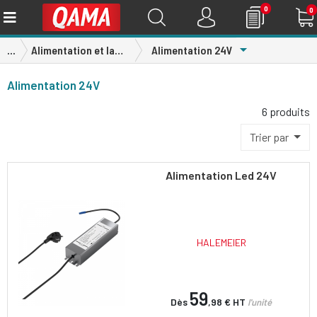
0
0
Toggle Dropdow
...
Alimentation et lampe
Alimentation 24V
Alimentation 24V
6 produits
Trier par
Alimentation Led 24V
HALEMEIER
59
Dès
,98 €
HT
l'unité