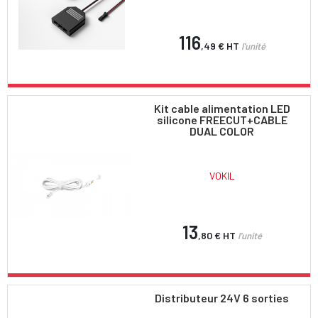
116
,49 €
HT
l'unité
Kit cable alimentation LED
silicone FREECUT+CABLE
DUAL COLOR
VOKIL
13
,80 €
HT
l'unité
Distributeur 24V 6 sorties