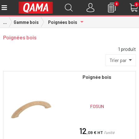
0
0
Toggle Dropdown
...
Gamme bois
Poignées bois
Poignées bois
1 produit
Trier par
Poignée bois
FOSUN
12
,09 €
HT
l'unité