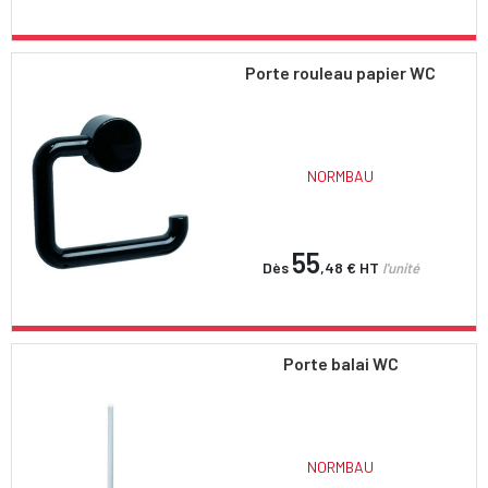
Porte rouleau papier WC
NORMBAU
55
Dès
,48 €
HT
l'unité
Porte balai WC
NORMBAU