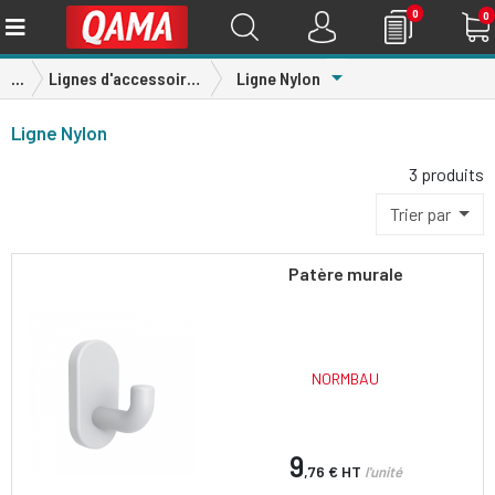
0
0
Toggle Dropdown
...
Lignes d'accessoires
Ligne Nylon
Ligne Nylon
3 produits
Trier par
Patère murale
NORMBAU
9
,76 €
HT
l'unité