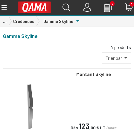
0
0
Toggle Dropdown
...
Crédences
Gamme Skyline
Gamme Skyline
4 produits
Trier par
Montant Skyline
123
Dès
,00 €
HT
l'unité