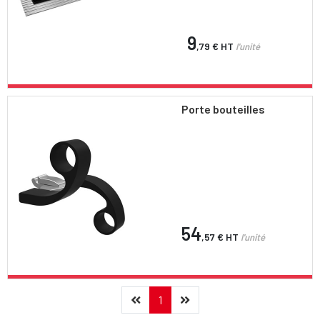
9
,79 €
HT
l'unité
Porte bouteilles
54
,57 €
HT
l'unité
Précédent
(current)
Suivant
1