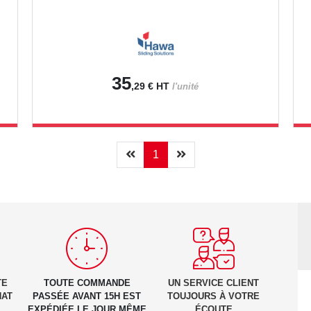
35
,29 €
HT
l'unité
Précédent
(current)
Suivant
1
TE
TOUTE COMMANDE
UN SERVICE CLIENT
HAT
PASSÉE AVANT 15H EST
TOUJOURS À VOTRE
EXPÉDIÉE LE JOUR MÊME
ÉCOUTE