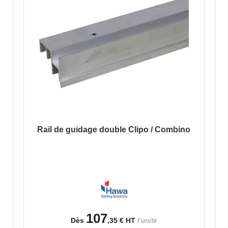
Rail de guidage double Clipo / Combino
107
Dès
,35 €
HT
l'unité