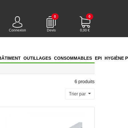
0
0
Connexion
Devis
0,00 €
BÂTIMENT
OUTILLAGES
CONSOMMABLES
EPI
HYGIÈNE 
6 produits
Trier par