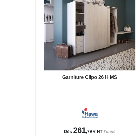
Garniture Clipo 26 H MS
261
Dès
,79 €
HT
l'unité