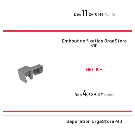
11
Dès
,24 €
HT
l'unité
Embout de fixation OrgaStore
410
HETTICH
4
Dès
,62 €
HT
l'unité
Séparation OrgaStore 410