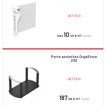
HETTICH
10
Dès
,45 €
HT
l'unité
Porte assiettes OrgaStore
230
HETTICH
187
,58 €
HT
l'unité