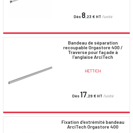
8
Dès
,23 €
HT
l'unité
Bandeau de séparation
recoupable Orgastore 400 /
Traverse pour façade à
l'anglaise ArciTech
HETTICH
17
Dès
,29 €
HT
l'unité
Fixation d'extrémité bandeau
ArciTech Orgastore 400