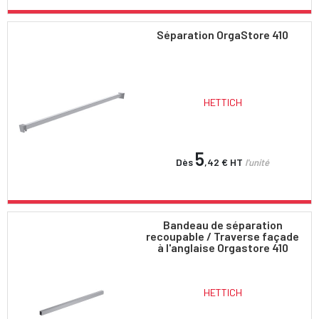
Séparation OrgaStore 410
HETTICH
5
Dès
,42 €
HT
l'unité
Bandeau de séparation
recoupable / Traverse façade
à l'anglaise Orgastore 410
HETTICH