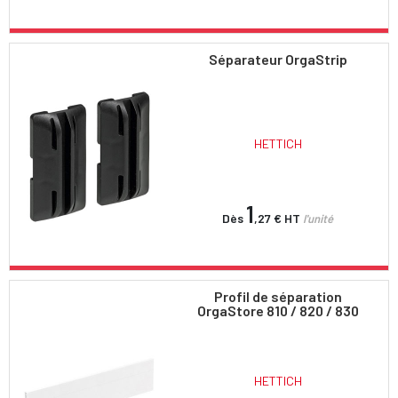
Séparateur OrgaStrip
HETTICH
1
Dès
,27 €
HT
l'unité
Profil de séparation
OrgaStore 810 / 820 / 830
HETTICH