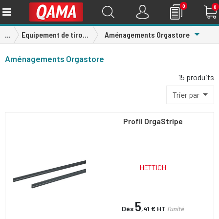
0
0
Toggle
...
Equipement de tiroirs
Aménagements Orgastore
Aménagements Orgastore
15 produits
Trier par
Profil OrgaStripe
HETTICH
5
Dès
,41 €
HT
l'unité