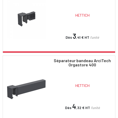
HETTICH
3
Dès
,41 €
HT
l'unité
Séparateur bandeau ArciTech
Orgastore 400
HETTICH
4
Dès
,32 €
HT
l'unité