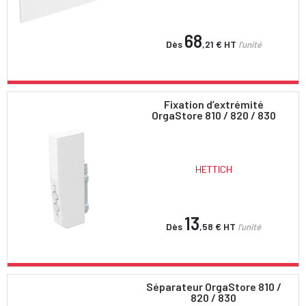
68
Dès
,21 €
HT
l'unité
Fixation d’extrémité
OrgaStore 810 / 820 / 830
HETTICH
13
Dès
,58 €
HT
l'unité
Séparateur OrgaStore 810 /
820 / 830