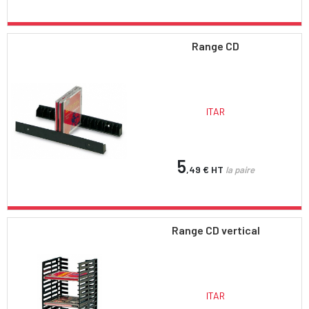
Range CD
ITAR
5
,49 €
HT
la paire
Range CD vertical
ITAR