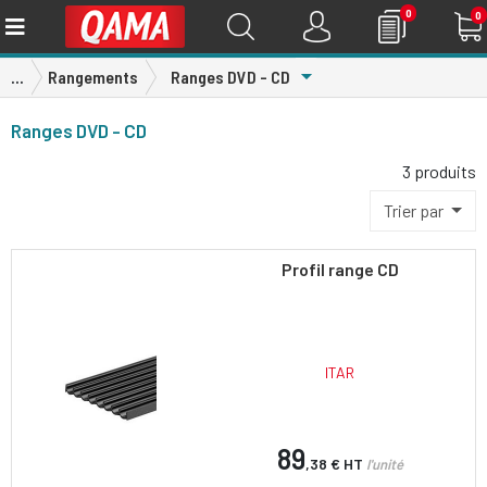
0
0
Toggle Dropdown
...
Rangements
Ranges DVD - CD
Ranges DVD - CD
3 produits
Trier par
Profil range CD
ITAR
89
,38 €
HT
l'unité