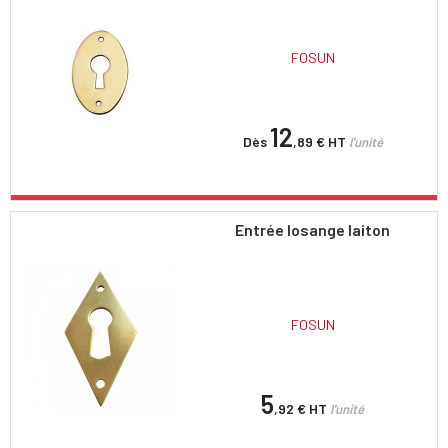
FOSUN
12
Dès
,89 €
HT
l'unité
Entrée losange laiton
FOSUN
5
,92 €
HT
l'unité