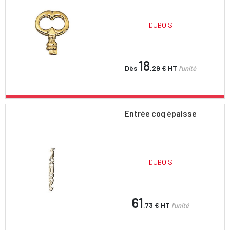
DUBOIS
18
Dès
,29 €
HT
l'unité
Entrée coq épaisse
DUBOIS
61
,73 €
HT
l'unité