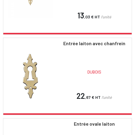
13
,03 €
HT
l'unité
Entrée laiton avec chanfrein
DUBOIS
22
,67 €
HT
l'unité
Entrée ovale laiton