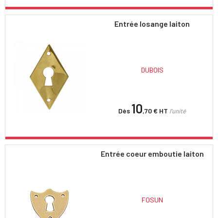
Entrée losange laiton
DUBOIS
10
Dès
,70 €
HT
l'unité
Entrée coeur emboutie laiton
FOSUN