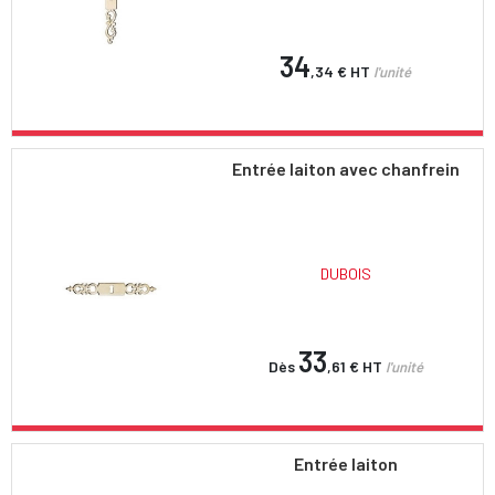
34
,34 €
HT
l'unité
Entrée laiton avec chanfrein
DUBOIS
33
Dès
,61 €
HT
l'unité
Entrée laiton