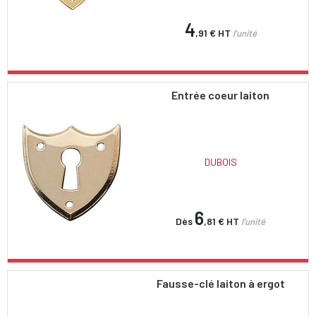
4
,91 €
HT
l'unité
Entrée coeur laiton
DUBOIS
6
Dès
,81 €
HT
l'unité
Fausse-clé laiton à ergot