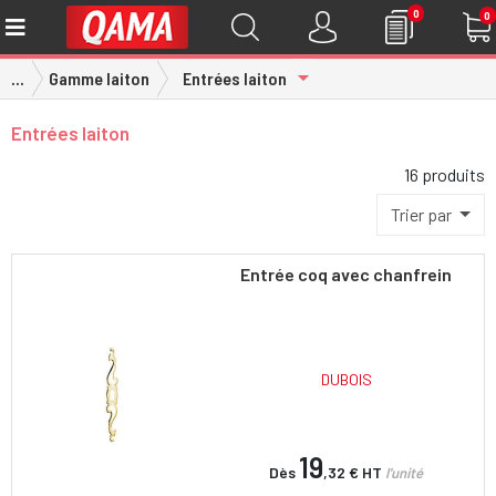
0
0
Toggle Dropdown
...
Gamme laiton
Entrées laiton
Entrées laiton
16 produits
Trier par
Entrée coq avec chanfrein
DUBOIS
19
Dès
,32 €
HT
l'unité