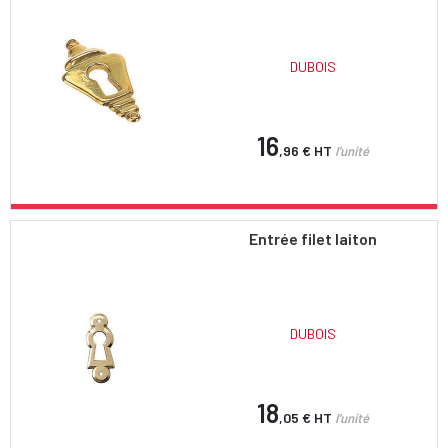
DUBOIS
16
,96 €
HT
l'unité
Entrée filet laiton
DUBOIS
18
,05 €
HT
l'unité