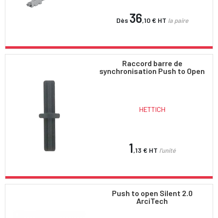
36
Dès
,10 €
HT
la paire
Raccord barre de
synchronisation Push to Open
HETTICH
1
,13 €
HT
l'unité
Push to open Silent 2.0
ArciTech