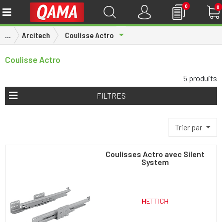
0
0
Toggle Dropdown
...
Arcitech
Coulisse Actro
Coulisse Actro
5 produits
FILTRES
Trier par
Coulisses Actro avec Silent
System
HETTICH