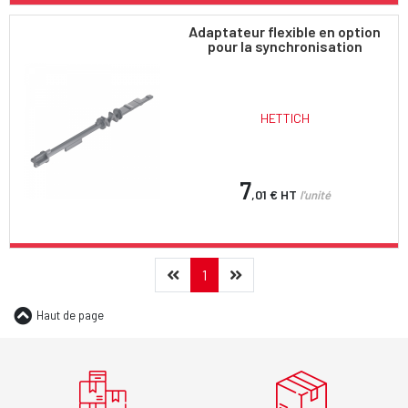
Adaptateur flexible en option
pour la synchronisation
HETTICH
7
,01 €
HT
l'unité
Précédent
(current)
Suivant
1
Haut de page