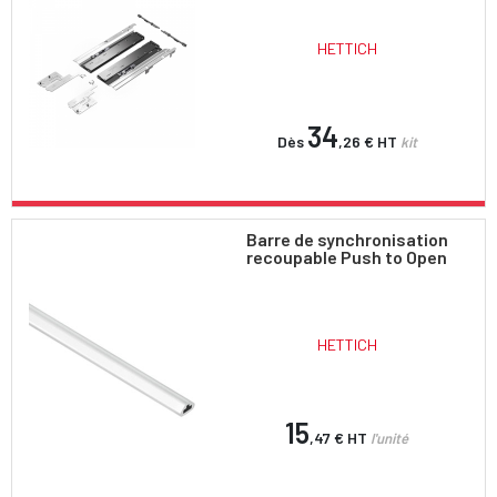
HETTICH
34
Dès
,26 €
HT
kit
Barre de synchronisation
recoupable Push to Open
HETTICH
15
,47 €
HT
l'unité