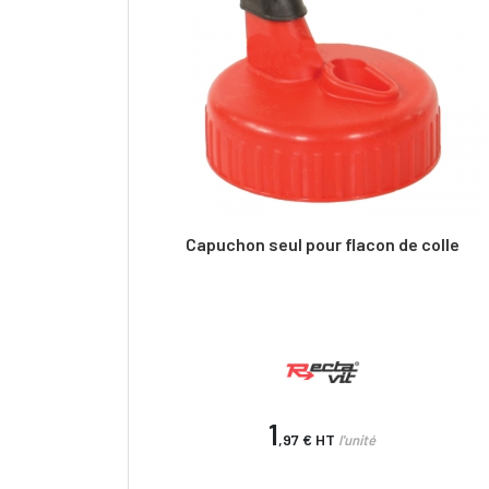
Capuchon seul pour flacon de colle
1
,97 €
HT
l'unité