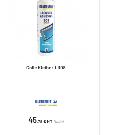
Colle Kleiberit 308
45
,79 €
HT
l'unité