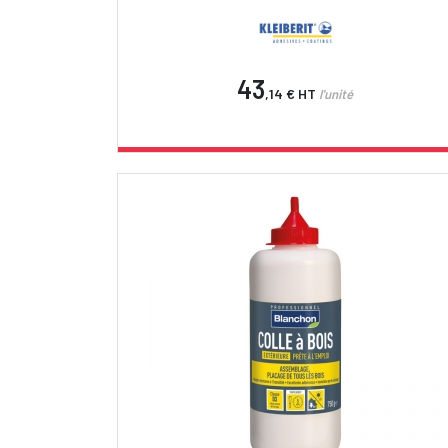
43
,14 €
HT
l'unité