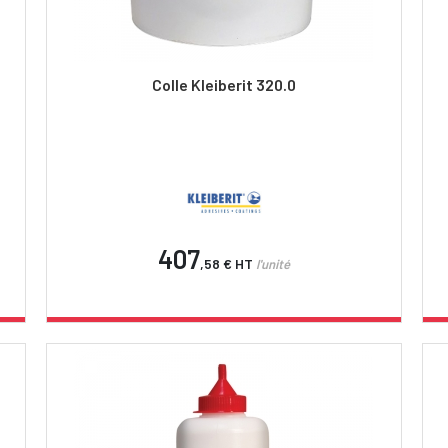
Colle Kleiberit 320.0
407
,58 €
HT
l'unité