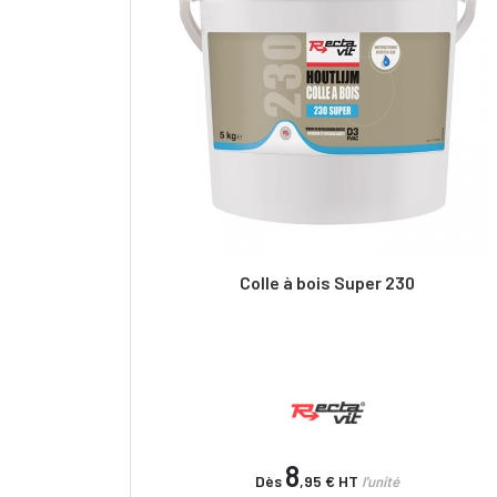
Colle à bois Super 230
8
Dès
,95 €
HT
l'unité