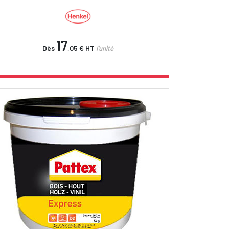
17
Dès
,05 €
HT
l'unité