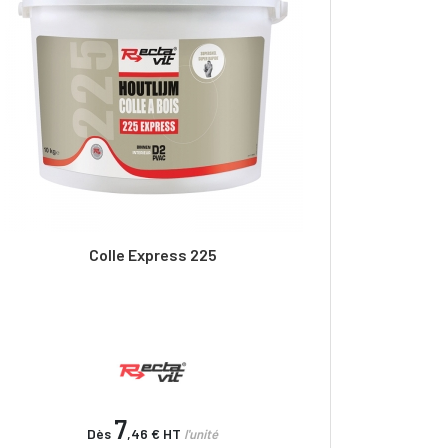
Colle Express 225
7
Dès
,46 €
HT
l'unité