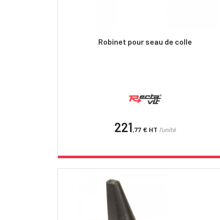
Robinet pour seau de colle
221
,77 €
HT
l'unité