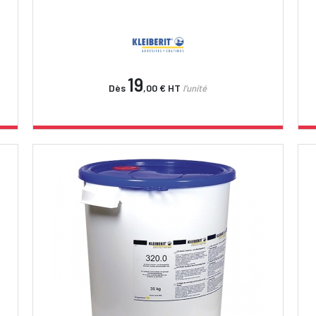
19
Dès
,00 €
HT
l'unité