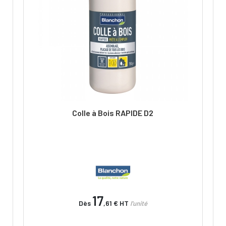
Colle à Bois RAPIDE D2
17
Dès
,61 €
HT
l'unité