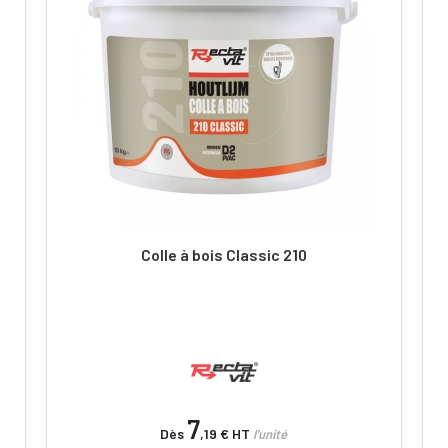
Colle à bois Classic 210
7
Dès
,19 €
HT
l'unité