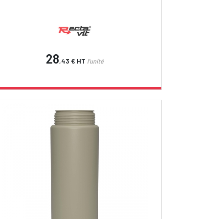
28
,43 €
HT
l'unité