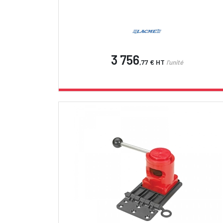
3 756
,77 €
HT
l'unité