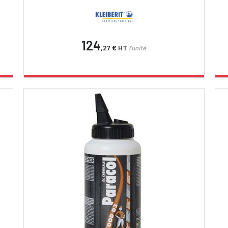
124
,27 €
HT
l'unité