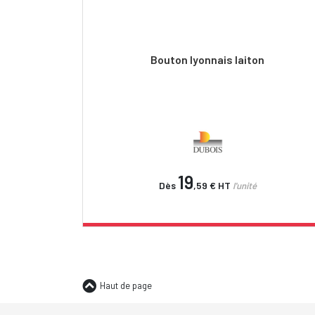
Bouton lyonnais laiton
19
Dès
,59 €
HT
l'unité
Haut de page