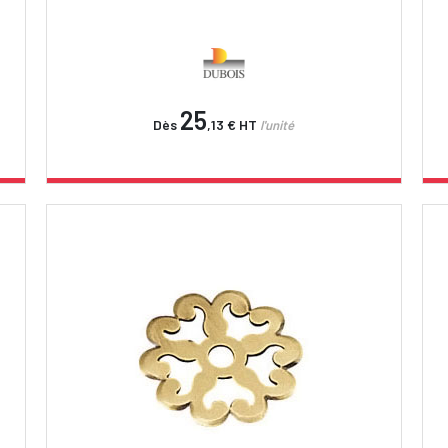
25
Dès
,13 €
HT
l'unité