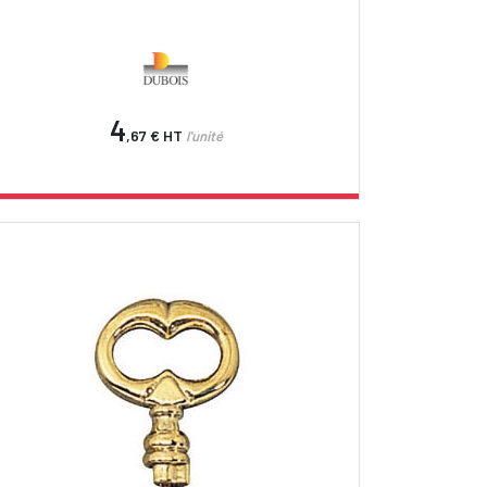
4
,67 €
HT
l'unité