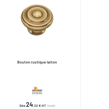
Bouton rustique laiton
24
Dès
,22 €
HT
l'unité