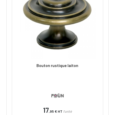
Bouton rustique laiton
17
,95 €
HT
l'unité