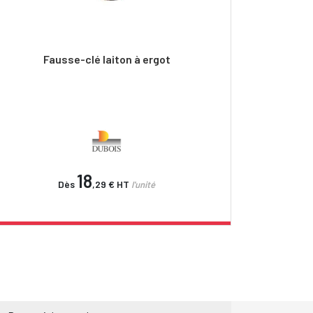
Fausse-clé laiton à ergot
18
Dès
,29 €
HT
l'unité