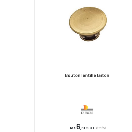
Bouton lentille laiton
6
Dès
,81 €
HT
l'unité