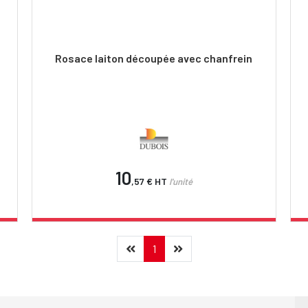
Rosace laiton découpée avec chanfrein
10
,57 €
HT
l'unité
Précédent
(current)
Suivant
1