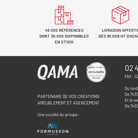
45 000 RÉFÉRENCES
LIVRAISON OFFERT
DONT 30 000 DISPONIBLES
DÈS 95.00€ HT D'ACH
EN STOCK
02 4
FAX : 0
Du lundi
De 7h30
PARTENAIRE DE VOS CRÉATIONS
Et le v
AMEUBLEMENT ET AGENCEMENT
De 7h30
Une société du groupe :