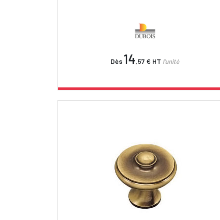
14
Dès
,57 €
HT
l'unité