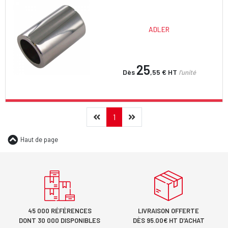
ADLER
25
Dès
,55 €
HT
l'unité
Précédent
(current)
Suivant
1
Haut de page
45 000 RÉFÉRENCES
LIVRAISON OFFERTE
DONT 30 000 DISPONIBLES
DÈS 95.00€ HT D'ACHAT