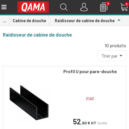
0
0
Toggl
...
Cabine de douche
Raidisseur de cabine de douche
Raidisseur de cabine de douche
10 produits
Trier par
Profil U pour pare-douche
ITAR
52
,90 €
HT
l'unité