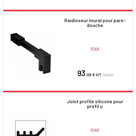
Raidisseur mural pour pare-
douche
ITAR
93
,09 €
HT
l'unité
Joint profilé silicone pour
profil u
ITAR