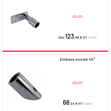
ADLER
123
Dès
,98 €
HT
l'unité
Embase murale 45°
ADLER
68
,34 €
HT
l'unité