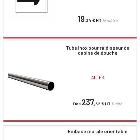
19
,34 €
HT
le mètre
Tube inox pour raidisseur de
cabine de douche
ADLER
237
Dès
,62 €
HT
l'unité
Embase murale orientable