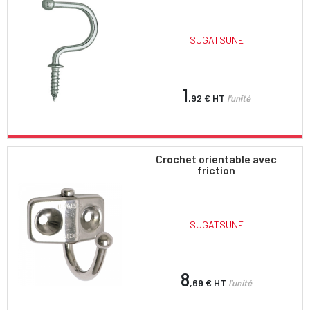
SUGATSUNE
1
,92 €
HT
l'unité
Crochet orientable avec
friction
SUGATSUNE
8
,69 €
HT
l'unité