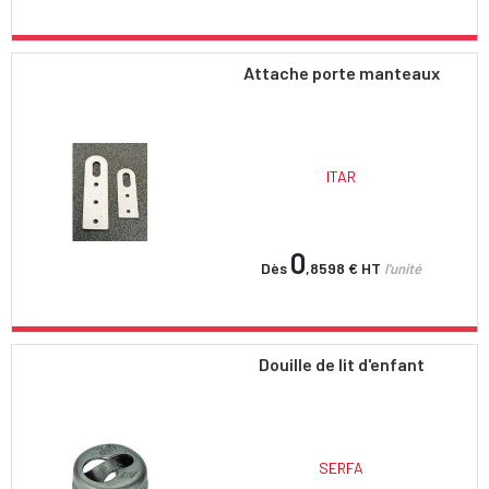
Attache porte manteaux
ITAR
0
Dès
,8598 €
HT
l'unité
Douille de lit d'enfant
SERFA