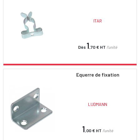
ITAR
1
Dès
,70 €
HT
l'unité
Equerre de fixation
LUDMANN
1
,00 €
HT
l'unité