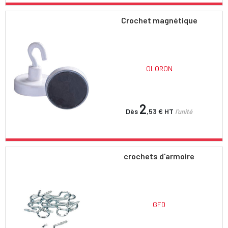
Crochet magnétique
OLORON
2
Dès
,53 €
HT
l'unité
crochets d'armoire
GFD