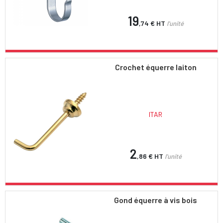
19
,74 €
HT
l'unité
Crochet équerre laiton
ITAR
2
,86 €
HT
l'unité
Gond équerre à vis bois