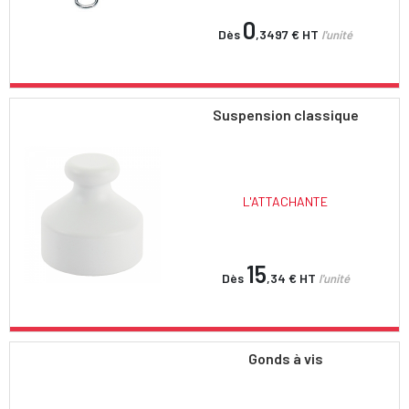
0
Dès
,3497 €
HT
l'unité
Suspension classique
L'ATTACHANTE
15
Dès
,34 €
HT
l'unité
Gonds à vis