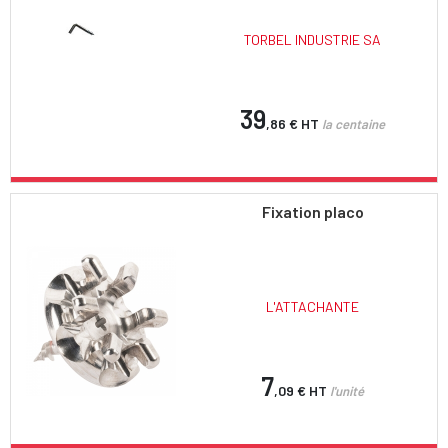
TORBEL INDUSTRIE SA
39
,86 €
HT
la centaine
Fixation placo
L'ATTACHANTE
7
,09 €
HT
l'unité