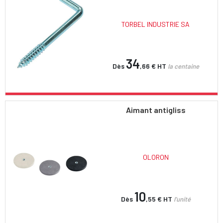
TORBEL INDUSTRIE SA
34
Dès
,66 €
HT
la centaine
Aimant antigliss
OLORON
10
Dès
,55 €
HT
l'unité