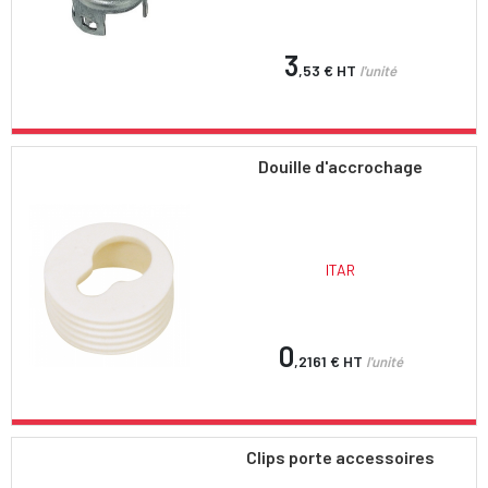
3
,53 €
HT
l'unité
Douille d'accrochage
ITAR
0
,2161 €
HT
l'unité
Clips porte accessoires