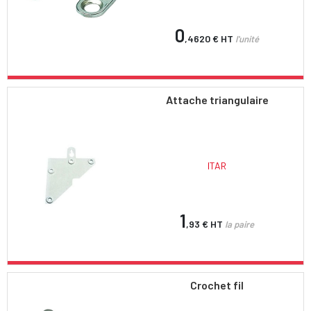
0
,4620 €
HT
l'unité
Attache triangulaire
ITAR
1
,93 €
HT
la paire
Crochet fil