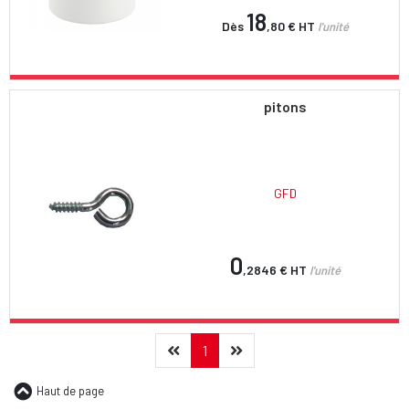
18
Dès
,80 €
HT
l'unité
pitons
GFD
0
,2846 €
HT
l'unité
Précédent
(current)
Suivant
1
Haut de page