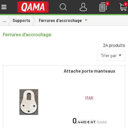
0
0
Toggle Dropdown
...
Supports
Ferrures d'accrochage
Ferrures d'accrochage
24 produits
Trier par
Attache porte manteaux
ITAR
0
,4410 €
HT
l'unité