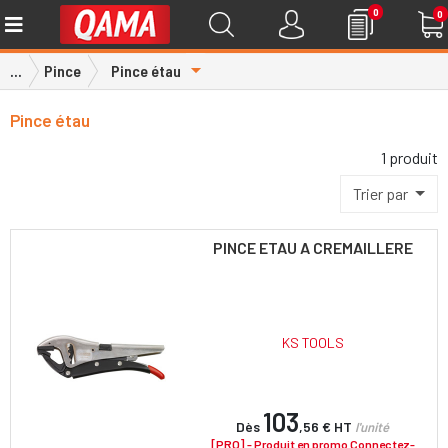
0
0
Toggle Dropdown
...
Pince
Pince étau
Pince étau
1 produit
Trier par
PINCE ETAU A CREMAILLERE
KS TOOLS
103
Dès
,56 €
HT
l'unité
[PRO] - Produit en promo Connectez-