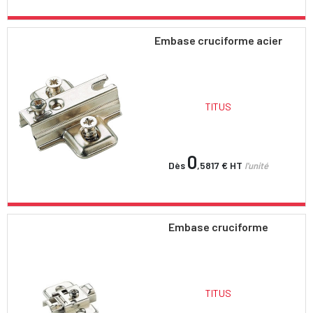
Embase cruciforme acier
TITUS
0
Dès
,5817 €
HT
l'unité
Embase cruciforme
TITUS