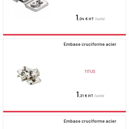
1
,04 €
HT
l'unité
Embase cruciforme acier
TITUS
1
,21 €
HT
l'unité
Embase cruciforme acier