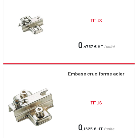
TITUS
0
,4757 €
HT
l'unité
Embase cruciforme acier
TITUS
0
,1625 €
HT
l'unité