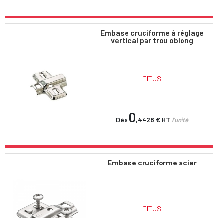
Embase cruciforme à réglage
vertical par trou oblong
TITUS
0
Dès
,4428 €
HT
l'unité
Embase cruciforme acier
TITUS