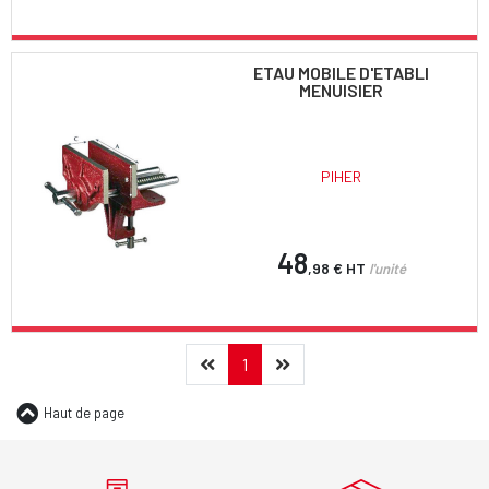
ETAU MOBILE D'ETABLI
MENUISIER
PIHER
48
,98 €
HT
l'unité
Précédent
(current)
Suivant
1
Haut de page