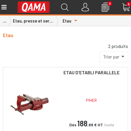
0
0
Toggle Dropdown
...
Etau, presse et serre joint
Etau
Etau
2 produits
Trier par
ETAU D'ETABLI PARALLELE
PIHER
188
Dès
,88 €
HT
l'unité