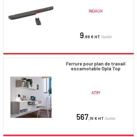
INDAUX
9
,89 €
HT
l'unité
Ferrure pour plan de travail
escamotable Oplà Top
ATIM
567
,15 €
HT
l'unité