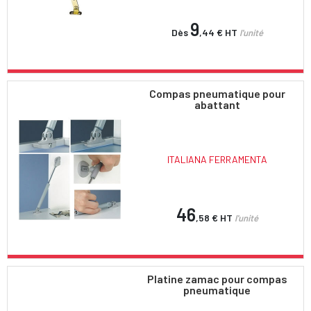
9
Dès
,44 €
HT
l'unité
Compas pneumatique pour
abattant
ITALIANA FERRAMENTA
46
,58 €
HT
l'unité
Platine zamac pour compas
pneumatique