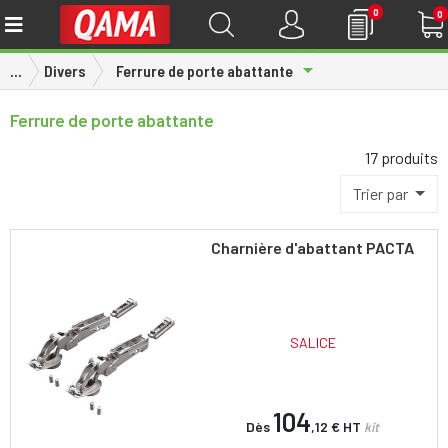
0
0
Toggle Dropdown
...
Divers
Ferrure de porte abattante
Ferrure de porte abattante
17 produits
Trier par
Charnière d'abattant PACTA
SALICE
104
Dès
,12 €
HT
kit