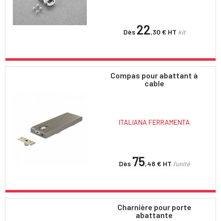
22
Dès
,30 €
HT
kit
Compas pour abattant à
cable
ITALIANA FERRAMENTA
75
Dès
,48 €
HT
l'unité
Charnière pour porte
abattante