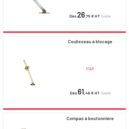
26
Dès
,75 €
HT
l'unité
Coulisseau à blocage
ITAR
61
Dès
,46 €
HT
l'unité
Compas à boutonnière