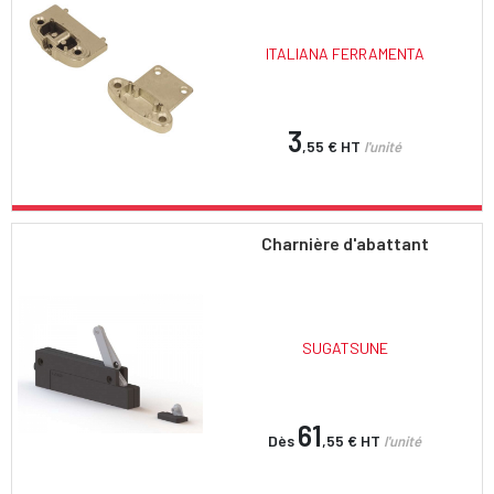
ITALIANA FERRAMENTA
3
,55 €
HT
l'unité
Charnière d'abattant
SUGATSUNE
61
Dès
,55 €
HT
l'unité