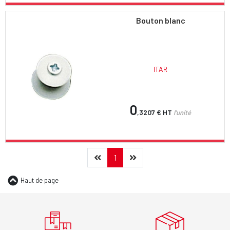
Bouton blanc
ITAR
0
,3207 €
HT
l'unité
Précédent
(current)
Suivant
1
Haut de page