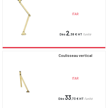
ITAR
2
Dès
,38 €
HT
l'unité
Coulisseau vertical
ITAR
33
Dès
,73 €
HT
l'unité