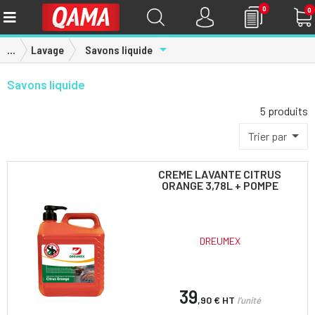
0
0
Toggle Dropdown
...
Lavage
Savons liquide
Savons liquide
5 produits
Trier par
CREME LAVANTE CITRUS
ORANGE 3,78L + POMPE
DREUMEX
39
,90 €
HT
l'unité