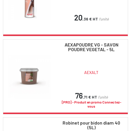
20
,36 €
HT
l'unité
AEXAPOUDRE VG - SAVON
POUDRE VEGETAL - 5L
AEXALT
76
,71 €
HT
l'unité
[PRO] - Produit en promo Connectez-
vous
Robinet pour bidon diam 40
(5L)