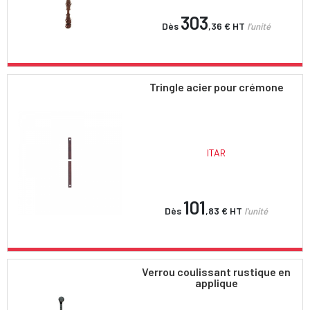
303
Dès
,36 €
HT
l'unité
Tringle acier pour crémone
ITAR
101
Dès
,83 €
HT
l'unité
Verrou coulissant rustique en
applique