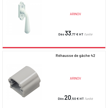
ARINOV
33
Dès
,77 €
HT
l'unité
Réhausse de gâche 42
ARINOV
20
Dès
,50 €
HT
l'unité