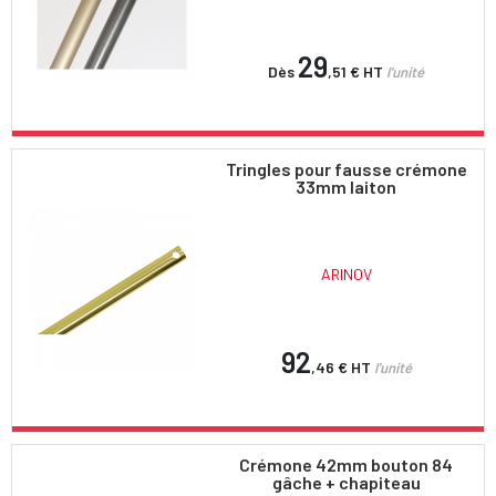
29
Dès
,51 €
HT
l'unité
Tringles pour fausse crémone
33mm laiton
ARINOV
92
,46 €
HT
l'unité
Crémone 42mm bouton 84
gâche + chapiteau