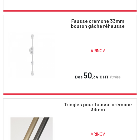
Fausse crémone 33mm
bouton gâche réhausse
ARINOV
50
Dès
,34 €
HT
l'unité
Tringles pour fausse crémone
33mm
ARINOV