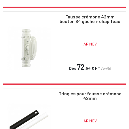
Fausse crémone 42mm
bouton 84 gâche + chapiteau
ARINOV
72
Dès
,54 €
HT
l'unité
Tringles pour fausse crémone
42mm
ARINOV