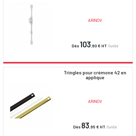
ARINOV
103
Dès
,90 €
HT
l'unité
Tringles pour crémone 42 en
applique
ARINOV
83
Dès
,95 €
HT
l'unité