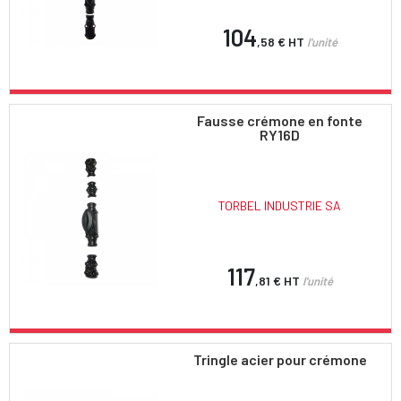
104
,58 €
HT
l'unité
Fausse crémone en fonte
RY16D
TORBEL INDUSTRIE SA
117
,81 €
HT
l'unité
Tringle acier pour crémone