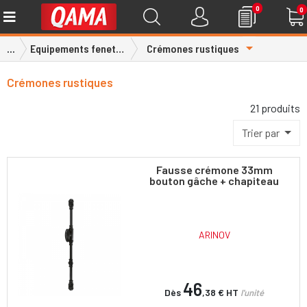
0
0
Toggle Drop
...
Equipements fenetres, volets et portails
Crémones rustiques
Crémones rustiques
21 produits
Trier par
Fausse crémone 33mm
bouton gâche + chapiteau
ARINOV
46
Dès
,38 €
HT
l'unité