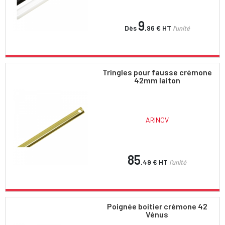
9
Dès
,96 €
HT
l'unité
Tringles pour fausse crémone
42mm laiton
ARINOV
85
,49 €
HT
l'unité
Poignée boitier crémone 42
Vénus