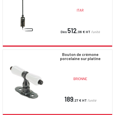
ITAR
512
Dès
,06 €
HT
l'unité
Bouton de crémone
porcelaine sur platine
BRIONNE
189
,27 €
HT
l'unité