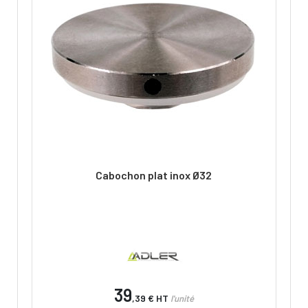
Cabochon plat inox Ø32
39
,39 €
HT
l'unité