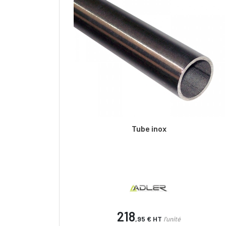
Tube inox
218
,95 €
HT
l'unité