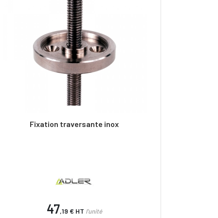
Fixation traversante inox
47
,19 €
HT
l'unité