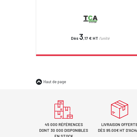
3
Dès
,17 €
HT
l'unité
Haut de page
45 000 RÉFÉRENCES
LIVRAISON OFFERT
DONT 30 000 DISPONIBLES
DÈS 95.00€ HT D'ACH
EN STOCK