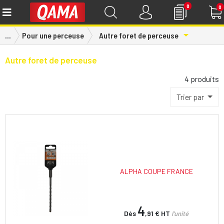
0
0
Toggle Dro
...
Pour une perceuse
Autre foret de perceuse
Autre foret de perceuse
4 produits
Trier par
ALPHA COUPE FRANCE
4
Dès
,91 €
HT
l'unité