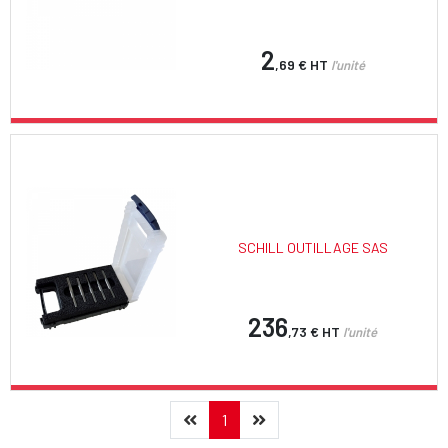
2
,69 €
HT
l'unité
SCHILL OUTILLAGE SAS
236
,73 €
HT
l'unité
Précédent
(current)
Suivant
1