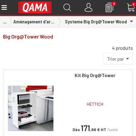
0
0
To
...
Aménagement d'armoire
Systeme Big Org@Tower Wood
Big Org@Tower Wood
4 produits
Trier par
Kit Big Org@Tower
HETTICH
171
Dès
,66 €
HT
l'unité