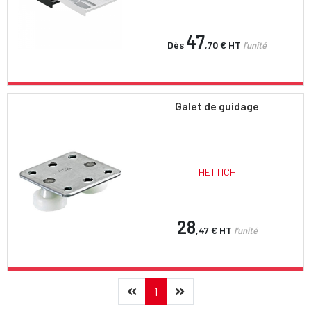
47
Dès
,70 €
HT
l'unité
Galet de guidage
HETTICH
28
,47 €
HT
l'unité
Précédent
(current)
Suivant
1