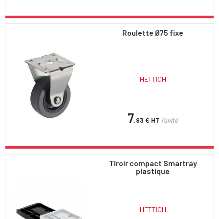
Roulette Ø75 fixe
HETTICH
7
,93 €
HT
l'unité
Tiroir compact Smartray
plastique
HETTICH