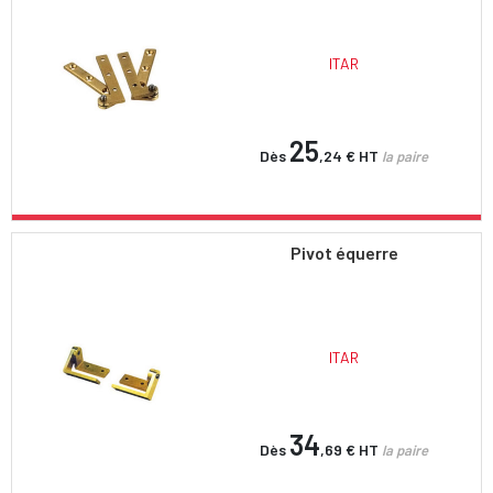
ITAR
25
Dès
,24 €
HT
la paire
Pivot équerre
ITAR
34
Dès
,69 €
HT
la paire