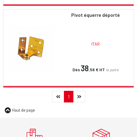
Pivot équerre déporté
ITAR
38
Dès
,56 €
HT
la paire
Précédent
(current)
Suivant
1
Haut de page