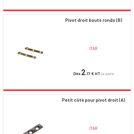
Pivot droit bouts ronds (B)
ITAR
2
Dès
,17 €
HT
la paire
Petit côté pour pivot droit (A)
ITAR