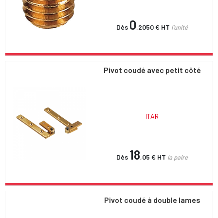
0
Dès
,2050 €
HT
l'unité
Pivot coudé avec petit côté
ITAR
18
Dès
,05 €
HT
la paire
Pivot coudé à double lames