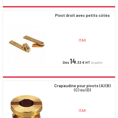
Pivot droit avec petits côtés
ITAR
14
Dès
,33 €
HT
la paire
Crapaudine pour pivots (A) (B)
(C) ou (D)
ITAR