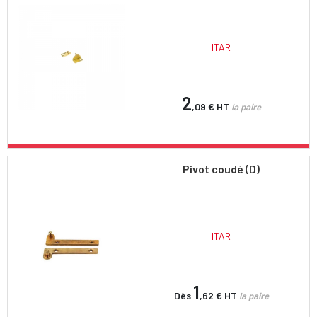
ITAR
2
,09 €
HT
la paire
Pivot coudé (D)
ITAR
1
Dès
,62 €
HT
la paire