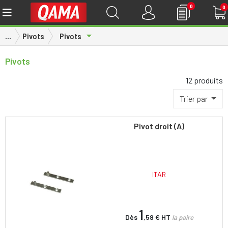
0
0
Toggle Dropdown
...
Pivots
Pivots
Pivots
12 produits
Trier par
Pivot droit (A)
ITAR
1
Dès
,59 €
HT
la paire