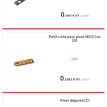
0
,4511 €
HT
l'unité
Petit côté pour pivot (B) (C) ou
(D)
ITAR
0
,2352 €
HT
l'unité
Pivot déporté (C)