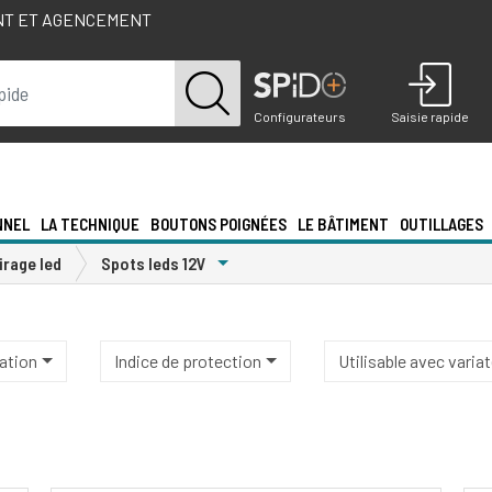
NT ET AGENCEMENT
Configurateurs
Saisie rapide
NNEL
LA TECHNIQUE
BOUTONS POIGNÉES
LE BÂTIMENT
OUTILLAGES
Toggle Dropdown
irage led
Spots leds 12V
ation
Indice de protection
Utilisable avec varia