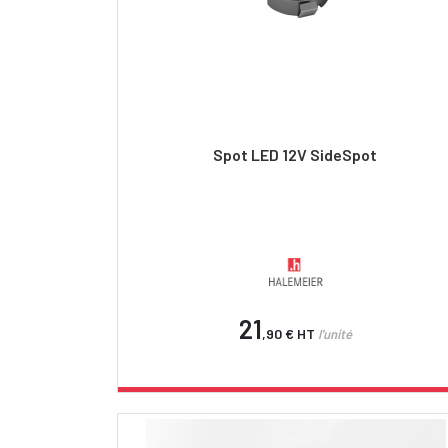
Spot LED 12V SideSpot
21
,90 €
HT
l'unité