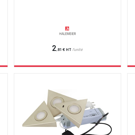
2
,81 €
HT
l'unité