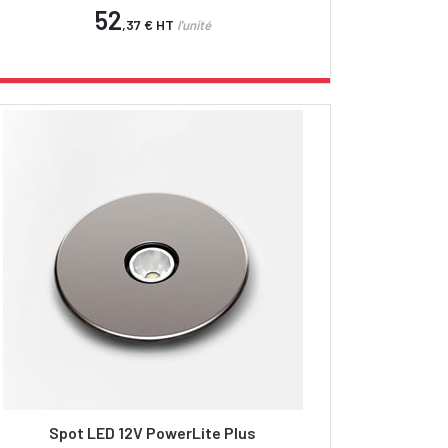
52
,37 €
HT
l'unité
Spot LED 12V PowerLite Plus