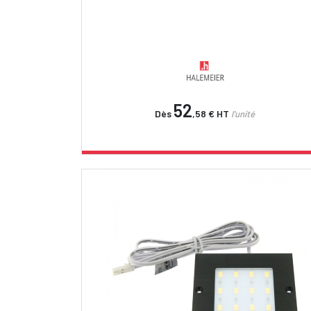
52
Dès
,58 €
HT
l'unité