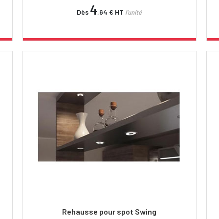
4
Dès
,64 €
HT
l'unité
Rehausse pour spot Swing