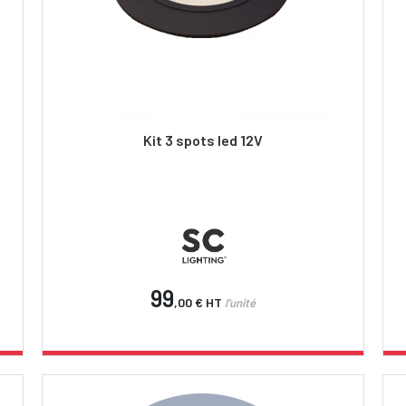
Kit 3 spots led 12V
99
,00 €
HT
l'unité