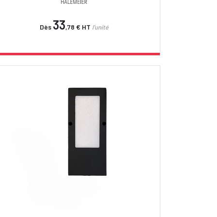
33
Dès
,78 €
HT
l'unité