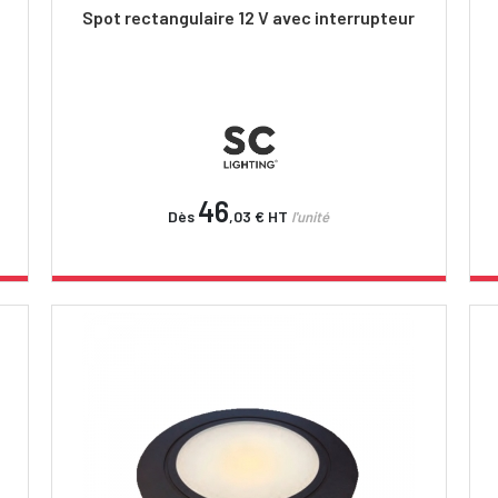
Spot rectangulaire 12 V avec interrupteur
46
Dès
,03 €
HT
l'unité