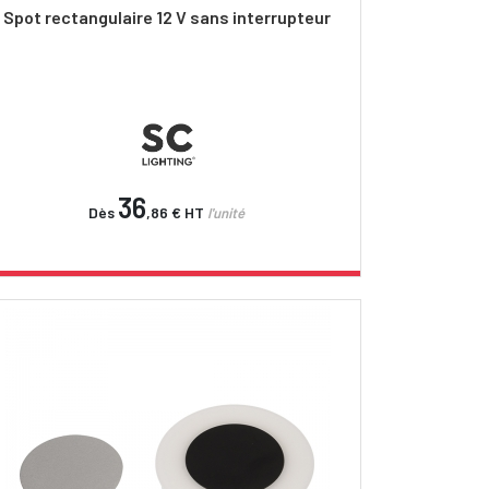
Spot rectangulaire 12 V sans interrupteur
36
Dès
,86 €
HT
l'unité