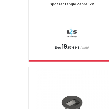
Spot rectangle Zebra 12V
19
Dès
,57 €
HT
l'unité