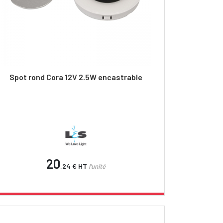
Spot rond Cora 12V 2.5W encastrable
20
,24 €
HT
l'unité