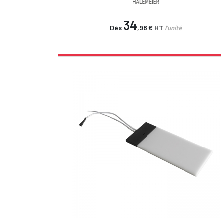
34
Dès
,98 €
HT
l'unité