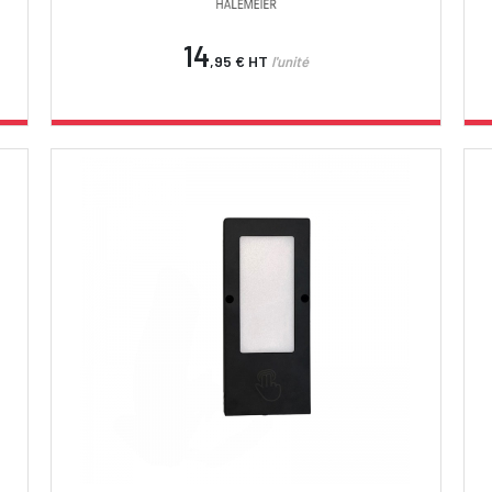
14
,95 €
HT
l'unité