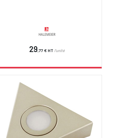
29
,77 €
HT
l'unité