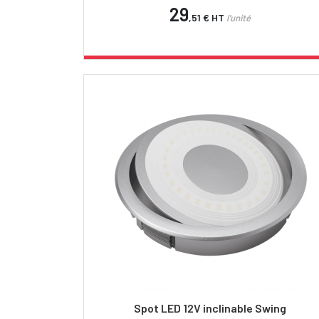
29
,51 €
HT
l'unité
Spot LED 12V inclinable Swing