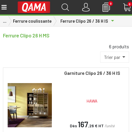
0
0
Toggle Dr
...
Ferrure coulissante
Ferrure Clipo 26 / 36 H IS
Ferrure Clipo 26 H MS
6 produits
Trier par
Garniture Clipo 26 / 36 H IS
HAWA
167
Dès
,26 €
HT
l'unité