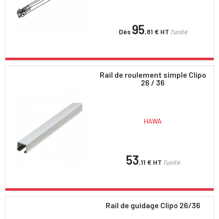
95
Dès
,81 €
HT
l'unité
Rail de roulement simple Clipo
26 / 36
HAWA
53
,11 €
HT
l'unité
Rail de guidage Clipo 26/36