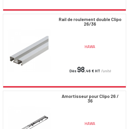
Rail de roulement double Clipo
26/36
HAWA
98
Dès
,46 €
HT
l'unité
Amortisseur pour Clipo 26 /
36
HAWA