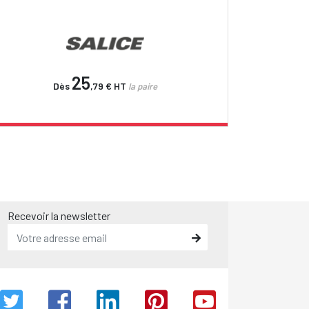
25
Dès
,79 €
HT
la paire
Recevoir la newsletter