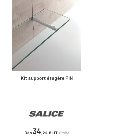
Kit support étagère PIN
34
Dès
,24 €
HT
l'unité