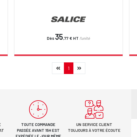
35
Dès
,77 €
HT
l'unité
Précédent
(current)
Suivant
1
E
TOUTE COMMANDE
UN SERVICE CLIENT
AT
PASSÉE AVANT 15H EST
TOUJOURS À VOTRE ÉCOUTE
EXPÉDIÉE LE JOUR MÊME