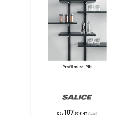
Profil mural PIN
107
Dès
,57 €
HT
l'unité