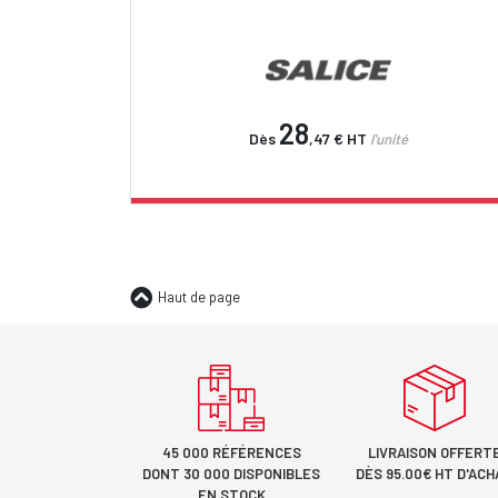
28
Dès
,47 €
HT
l'unité
Haut de page
45 000 RÉFÉRENCES
LIVRAISON OFFERT
DONT 30 000 DISPONIBLES
DÈS 95.00€ HT D'ACH
EN STOCK