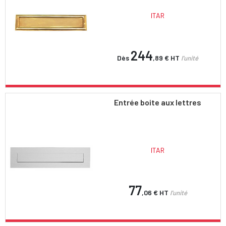
ITAR
244
Dès
,89 €
HT
l'unité
Entrée boite aux lettres
ITAR
77
,06 €
HT
l'unité