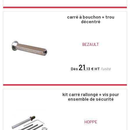
carré à bouchon + trou
décentré
BEZAULT
21
Dès
,13 €
HT
l'unité
kit carré rallongé + vis pour
ensemble de sécurité
HOPPE