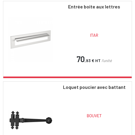
Entrée boite aux lettres
ITAR
70
,93 €
HT
l'unité
Loquet poucier avec battant
BOUVET