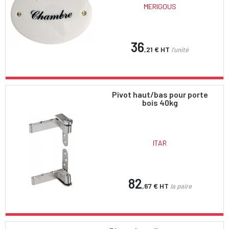
MERIGOUS
36
,21 €
HT
l'unité
Pivot haut/bas pour porte
bois 40kg
ITAR
82
,67 €
HT
la paire