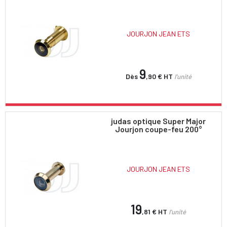
JOURJON JEAN ETS
9
Dès
,90 €
HT
l'unité
judas optique Super Major
Jourjon coupe-feu 200°
JOURJON JEAN ETS
19
,81 €
HT
l'unité