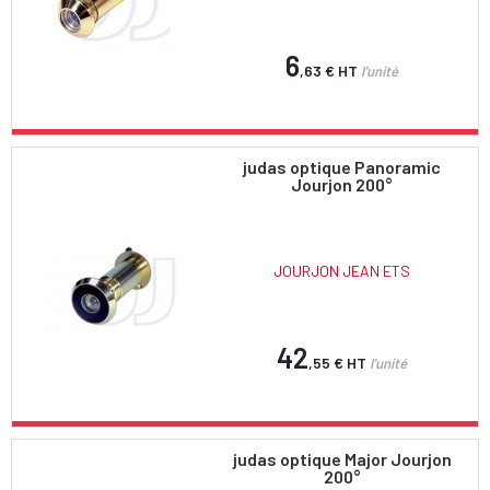
6
,63 €
HT
l'unité
judas optique Panoramic
Jourjon 200°
JOURJON JEAN ETS
42
,55 €
HT
l'unité
judas optique Major Jourjon
200°