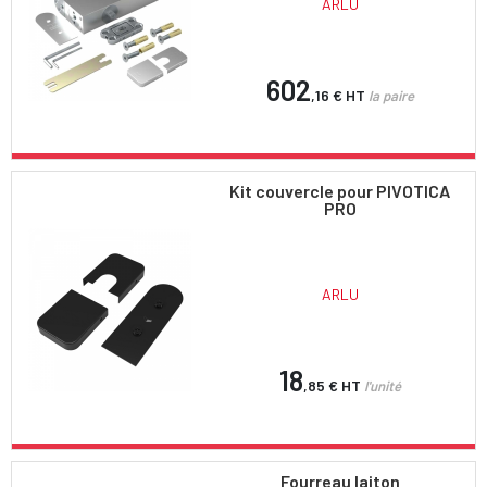
ARLU
602
,16 €
HT
la paire
Kit couvercle pour PIVOTICA
PRO
ARLU
18
,85 €
HT
l'unité
Fourreau laiton