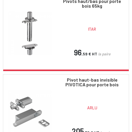
Pivots haut/bas pour porte
bois 65kg
ITAR
96
,59 €
HT
la paire
Pivot haut-bas invisible
PIVOTICA pour porte bois
ARLU
205