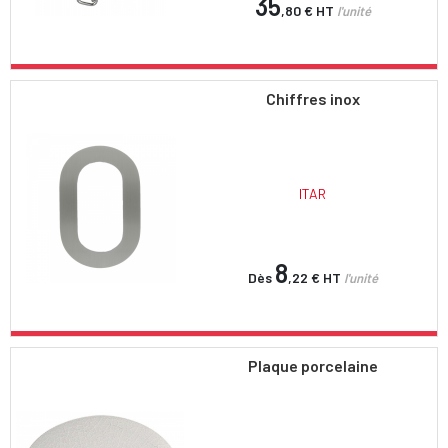
35
,80 €
HT
l'unité
Chiffres inox
ITAR
8
Dès
,22 €
HT
l'unité
Plaque porcelaine