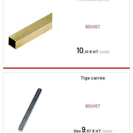
BOUVET
10
,41 €
HT
l'unité
Tige carrée
BOUVET
9
Dès
,57 €
HT
l'unité