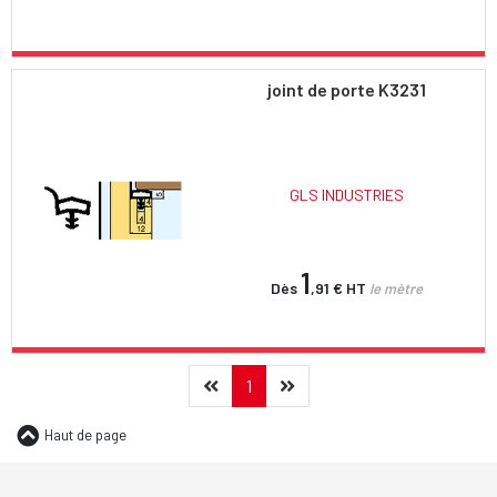
joint de porte K3231
GLS INDUSTRIES
1
Dès
,91 €
HT
le mètre
Précédent
(current)
Suivant
1
Haut de page