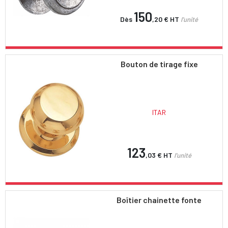
150
Dès
,20 €
HT
l'unité
Bouton de tirage fixe
ITAR
123
,03 €
HT
l'unité
Boîtier chainette fonte