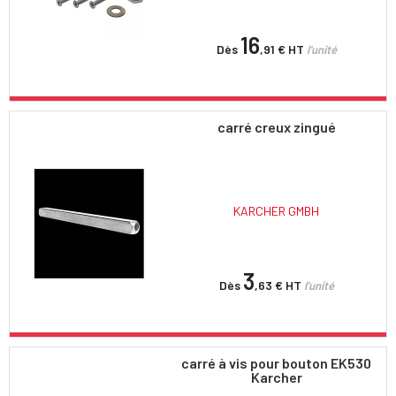
16
Dès
,91 €
HT
l'unité
carré creux zingué
KARCHER GMBH
3
Dès
,63 €
HT
l'unité
carré à vis pour bouton EK530
Karcher