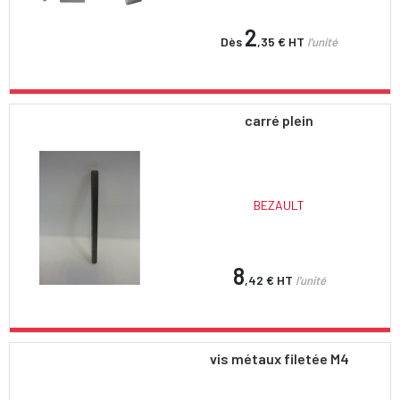
2
Dès
,35 €
HT
l'unité
carré plein
BEZAULT
8
,42 €
HT
l'unité
vis métaux filetée M4