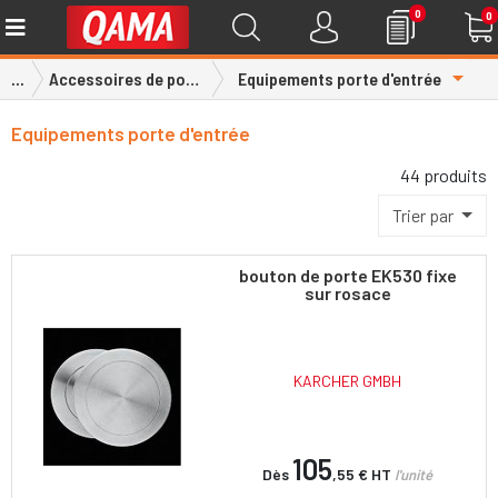
0
0
Toggl
...
Accessoires de portes
Equipements porte d'entrée
Equipements porte d'entrée
44 produits
Trier par
bouton de porte EK530 fixe
sur rosace
KARCHER GMBH
105
Dès
,55 €
HT
l'unité