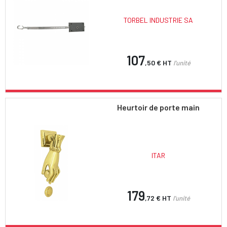
TORBEL INDUSTRIE SA
107
,50 €
HT
l'unité
Heurtoir de porte main
ITAR
179
,72 €
HT
l'unité