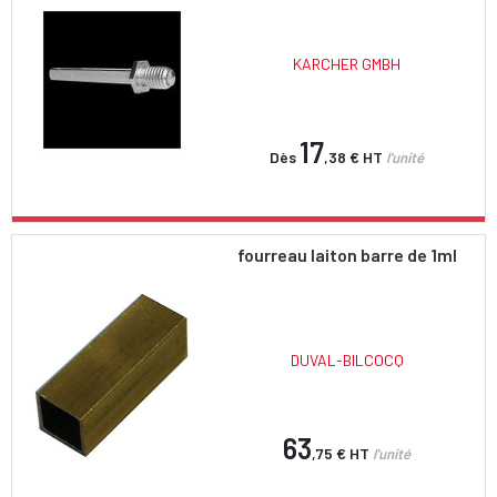
KARCHER GMBH
17
Dès
,38 €
HT
l'unité
fourreau laiton barre de 1ml
DUVAL-BILCOCQ
63
,75 €
HT
l'unité