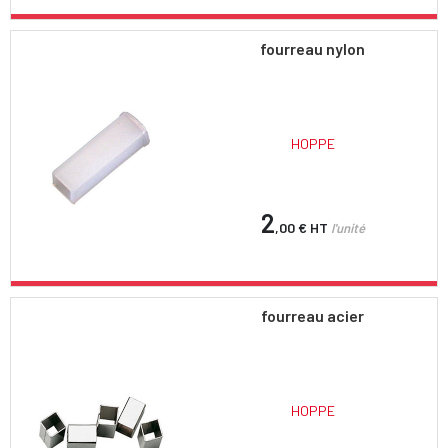
fourreau nylon
HOPPE
2
,00 €
HT
l'unité
fourreau acier
HOPPE