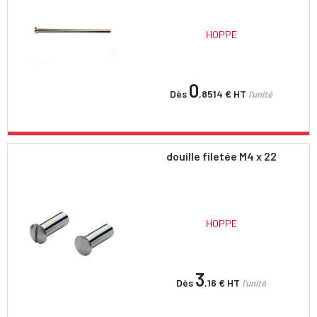
HOPPE
0
Dès
,8514 €
HT
l'unité
douille filetée M4 x 22
HOPPE
3
Dès
,16 €
HT
l'unité