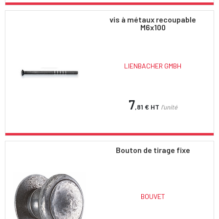
vis à métaux recoupable
M6x100
LIENBACHER GMBH
7
,81 €
HT
l'unité
Bouton de tirage fixe
BOUVET