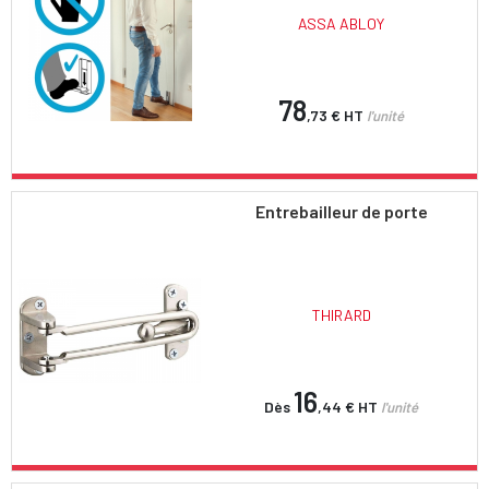
ASSA ABLOY
78
,73 €
HT
l'unité
Entrebailleur de porte
THIRARD
16
Dès
,44 €
HT
l'unité