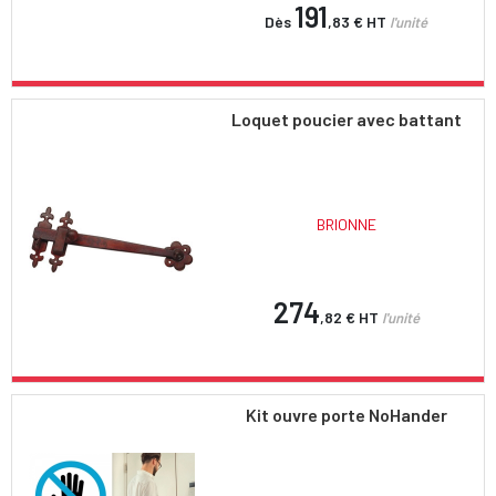
191
Dès
,83 €
HT
l'unité
Loquet poucier avec battant
BRIONNE
274
,82 €
HT
l'unité
Kit ouvre porte NoHander