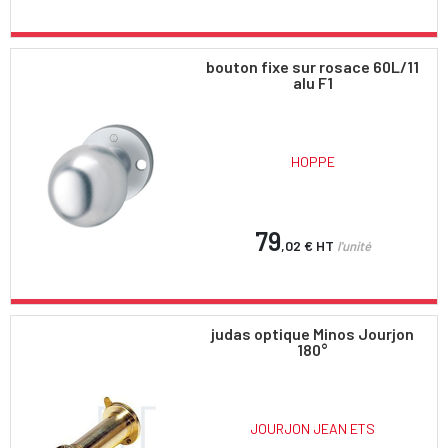
bouton fixe sur rosace 60L/11
alu F1
HOPPE
79
,02 €
HT
l'unité
judas optique Minos Jourjon
180°
JOURJON JEAN ETS