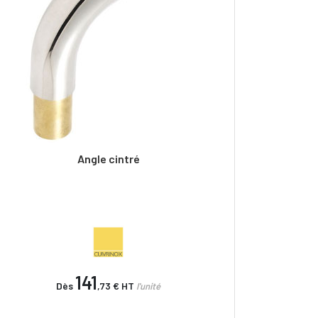
Angle cintré
141
Dès
,73 €
HT
l'unité