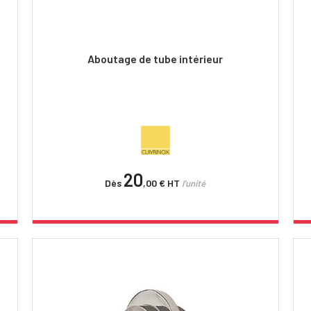
Aboutage de tube intérieur
20
Dès
,00 €
HT
l'unité