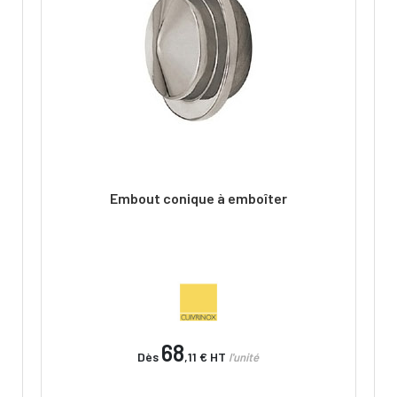
Embout conique à emboîter
68
Dès
,11 €
HT
l'unité