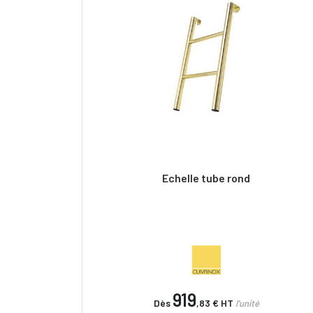
Echelle tube rond
919
Dès
,83 €
HT
l'unité