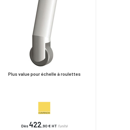
Plus value pour échelle à roulettes
422
Dès
,90 €
HT
l'unité