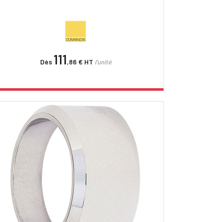
111
Dès
,86 €
HT
l'unité