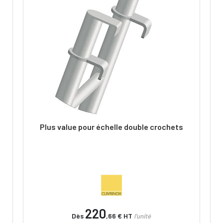
Plus value pour échelle double crochets
220
Dès
,66 €
HT
l'unité