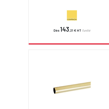
143
Dès
,21 €
HT
l'unité