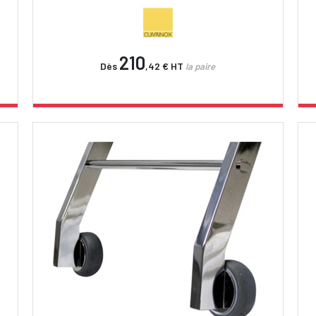
210
Dès
,42 €
HT
la paire