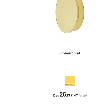
Embout plat
26
Dès
,13 €
HT
l'unité