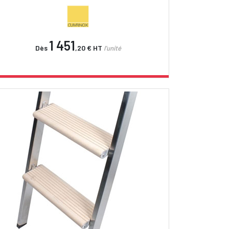
1 451
Dès
,20 €
HT
l'unité