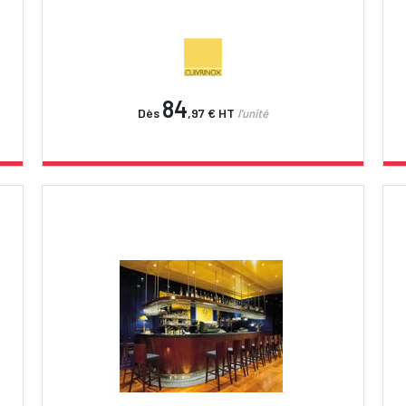
84
Dès
,97 €
HT
l'unité