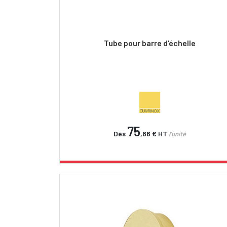
Tube pour barre d'échelle
75
Dès
,86 €
HT
l'unité