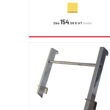
154
Dès
,58 €
HT
l'unité