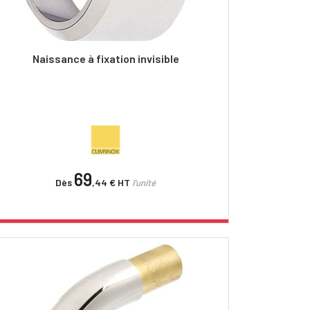
Naissance à fixation invisible
69
Dès
,44 €
HT
l'unité