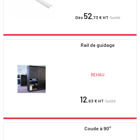
52
Dès
,73 €
HT
l'unité
Rail de guidage
REHAU
12
,63 €
HT
l'unité
Coude à 90°