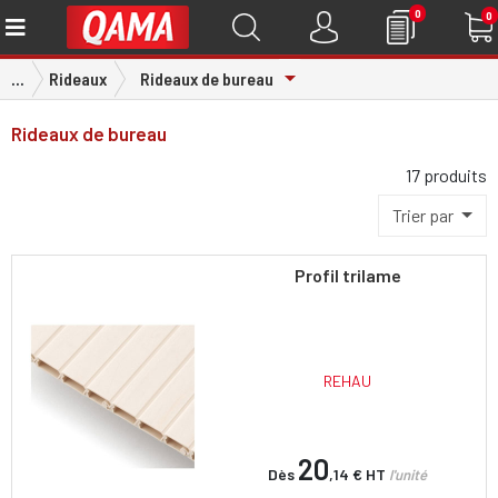
0
0
Toggle Dropdown
...
Rideaux
Rideaux de bureau
Rideaux de bureau
17 produits
Trier par
Profil trilame
REHAU
20
Dès
,14 €
HT
l'unité