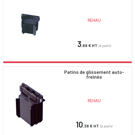
REHAU
3
,69 €
HT
la paire
Patins de glissement auto-
freinés
REHAU
10
,38 €
HT
la paire