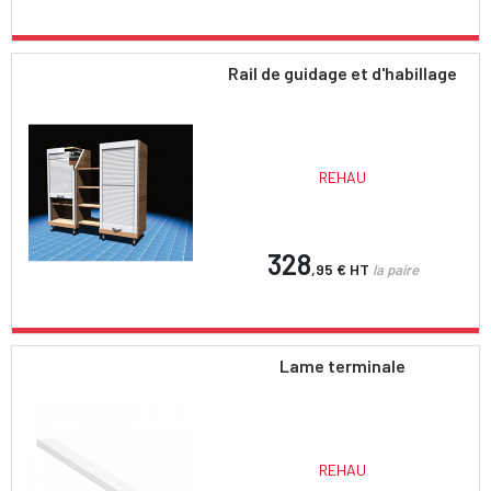
Rail de guidage et d'habillage
REHAU
328
,95 €
HT
la paire
Lame terminale
REHAU