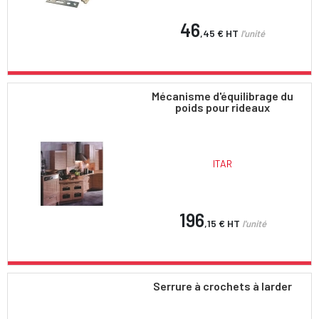
46
,45 €
HT
l'unité
Mécanisme d'équilibrage du
poids pour rideaux
ITAR
196
,15 €
HT
l'unité
Serrure à crochets à larder