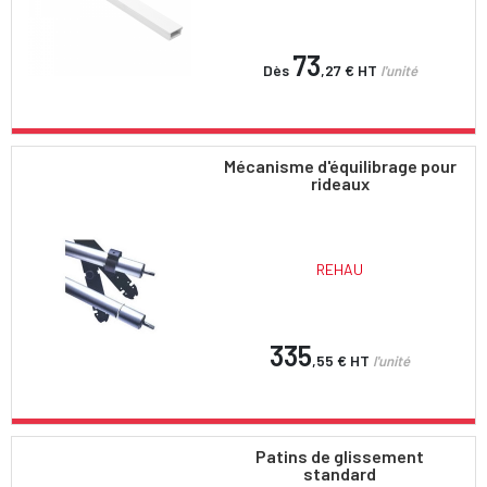
73
Dès
,27 €
HT
l'unité
Mécanisme d'équilibrage pour
rideaux
REHAU
335
,55 €
HT
l'unité
Patins de glissement
standard