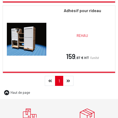
Adhésif pour rideau
REHAU
159
,97 €
HT
l'unité
Précédent
(current)
Suivant
1
Haut de page