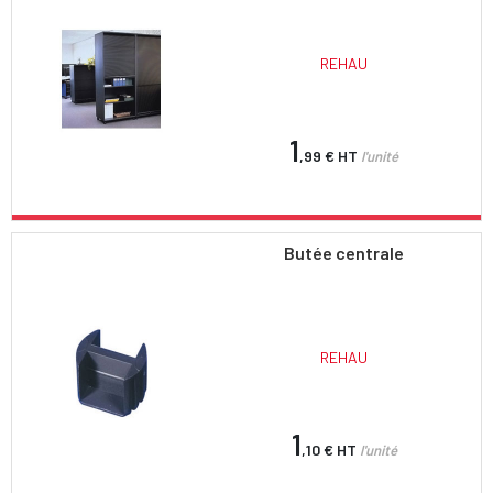
REHAU
1
,99 €
HT
l'unité
Butée centrale
REHAU
1
,10 €
HT
l'unité