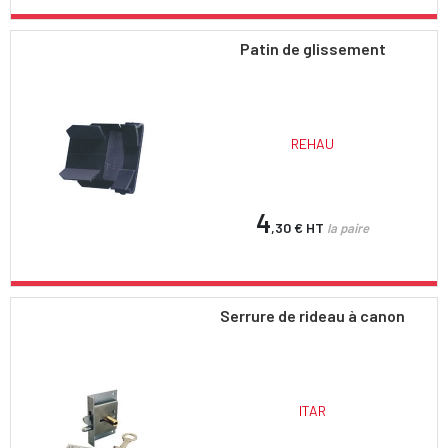
Patin de glissement
REHAU
4
,30 €
HT
la paire
Serrure de rideau à canon
ITAR