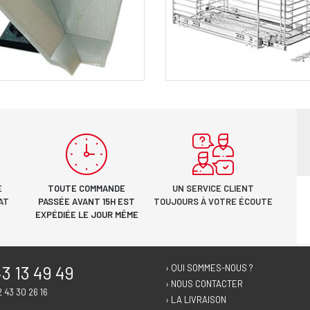
E
TOUTE COMMANDE
UN SERVICE CLIENT
AT
PASSÉE AVANT 15H EST
TOUJOURS À VOTRE ÉCOUTE
EXPÉDIÉE LE JOUR MÊME
3 13 49 49
› QUI SOMMES-NOUS ?
› NOUS CONTACTER
2 43 30 26 16
› LA LIVRAISON